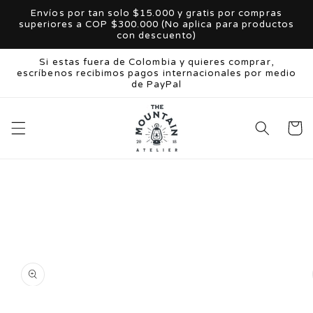
Ir
Envíos por tan solo $15.000 y gratis por compras
directamente
superiores a COP $300.000 (No aplica para productos
al contenido
con descuento)
Si estas fuera de Colombia y quieres comprar,
escríbenos recibimos pagos internacionales por medio
de PayPal
Carrito
Ir
directamente
a la
información
del producto