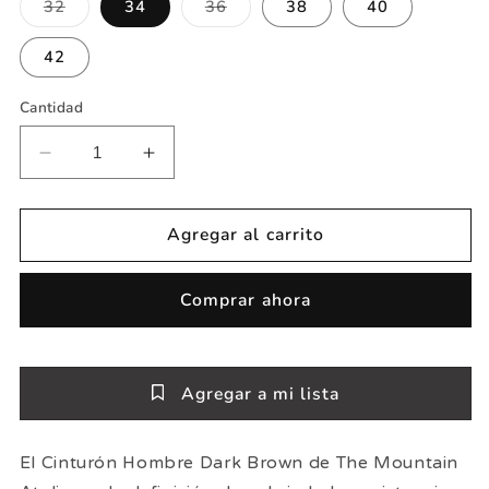
Variante
Variante
32
34
36
38
40
agotada
agotada
o
o
no
no
42
disponible
disponible
Cantidad
Reducir
Aumentar
cantidad
cantidad
para
para
Cinturón
Cinturón
Agregar al carrito
hombre
hombre
dark
dark
Comprar ahora
brown
brown
Agregar a mi lista
El Cinturón Hombre Dark Brown de The Mountain